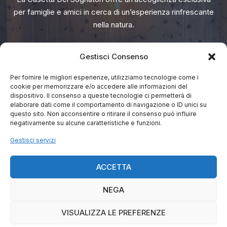
per famiglie e amici in cerca di un’esperienza rinfrescante
nella natura.
PRENOTA ORA
Gestisci Consenso
Per fornire le migliori esperienze, utilizziamo tecnologie come i
cookie per memorizzare e/o accedere alle informazioni del
dispositivo. Il consenso a queste tecnologie ci permetterà di
elaborare dati come il comportamento di navigazione o ID unici su
questo sito. Non acconsentire o ritirare il consenso può influire
Home
negativamente su alcune caratteristiche e funzioni.
Chi siamo
Gestisci servizi
Servizi
ACCETTA
Contatto
Meteo
NEGA
Copyright © 2026 La Casetta Dei Sognatori
VISUALIZZA LE PREFERENZE