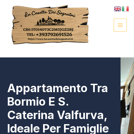
Vai
al
contenuto
MAI
MEN
Appartamento Tra
Bormio E S.
Caterina Valfurva,
Ideale Per Famiglie